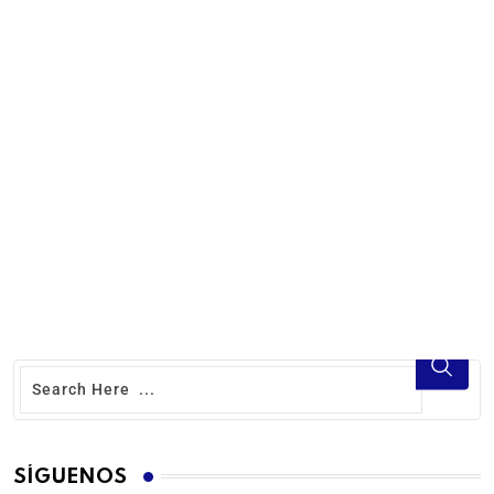
SÍGUENOS