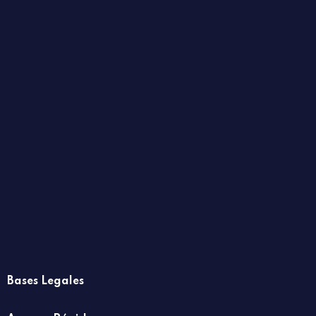
Bases Legales