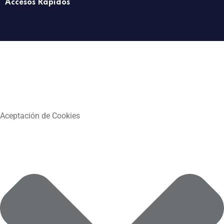
Accesos Rápidos
Aceptación de Cookies