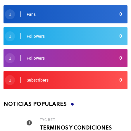
0
Fans
0
Followers
0
Followers
0
Subscribers
NOTICIAS POPULARES
TYC BET
TÉRMINOS Y CONDICIONES