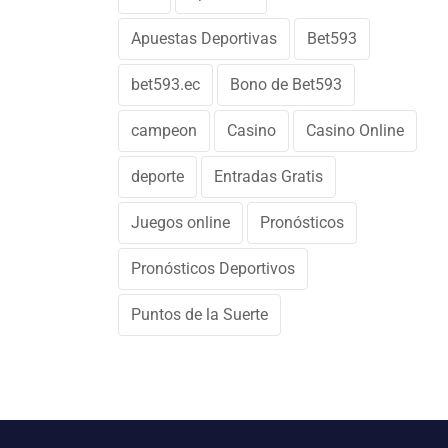
Apuestas Deportivas
Bet593
bet593.ec
Bono de Bet593
campeon
Casino
Casino Online
deporte
Entradas Gratis
Juegos online
Pronósticos
Pronósticos Deportivos
Puntos de la Suerte