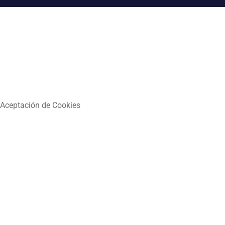
Aceptación de Cookies