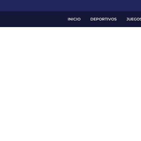
INICIO
DEPORTIVOS
JUEGO