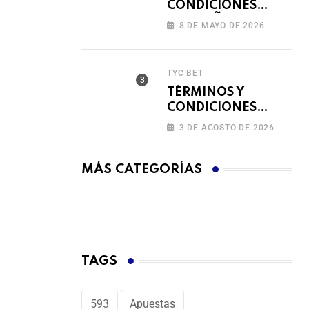
CONDICIONES
CAMPAÑA
8 DE MAYO DE 2026
RECARGA Y GANA
TYC BET
TÉRMINOS Y
CONDICIONES
FERIADO DE
3 DE AGOSTO DE 2026
BINGAZOS EN
BET593
MÁS CATEGORÍAS
TAGS
593
Apuestas