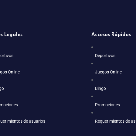
s Legales
Accesos Rápidos
ortivos
Deportivos
gos Online
Juegos Online
go
Bingo
mociones
Promociones
uerimientos de usuarios
Requerimientos de us