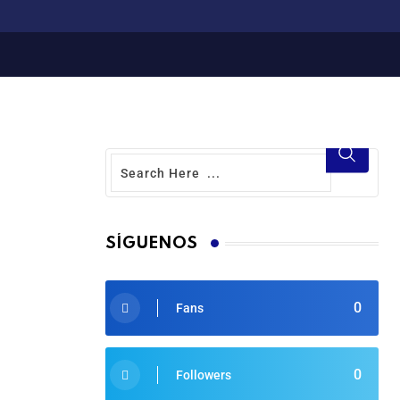
SÍGUENOS
0
Fans
0
Followers