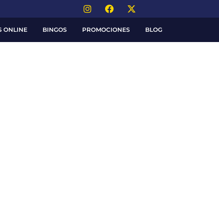
S ONLINE
BINGOS
PROMOCIONES
BLOG