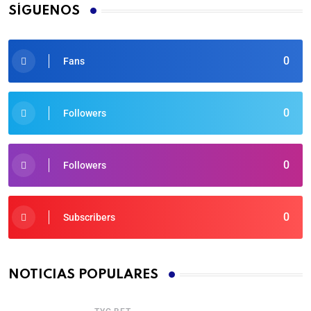
SÍGUENOS
0
Fans
0
Followers
0
Followers
0
Subscribers
NOTICIAS POPULARES