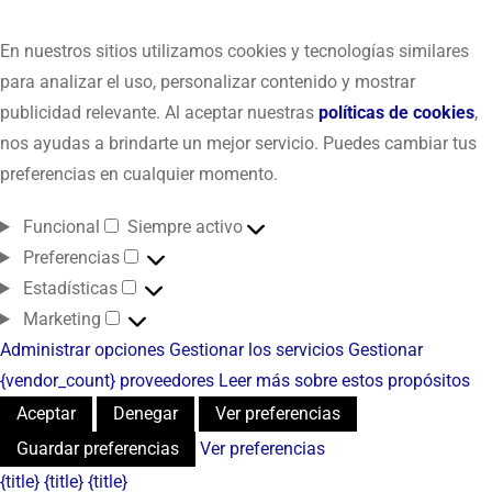
En nuestros sitios utilizamos cookies y tecnologías similares
para analizar el uso, personalizar contenido y mostrar
publicidad relevante. Al aceptar nuestras
políticas de cookies
,
nos ayudas a brindarte un mejor servicio. Puedes cambiar tus
preferencias en cualquier momento.
Funcional
Siempre activo
Preferencias
Estadísticas
Marketing
Administrar opciones
Gestionar los servicios
Gestionar
{vendor_count} proveedores
Leer más sobre estos propósitos
Aceptar
Denegar
Ver preferencias
Guardar preferencias
Ver preferencias
{title}
{title}
{title}