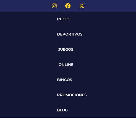
INICIO
DEPORTIVOS
JUEGOS
ONLINE
BINGOS
PROMOCIONES
BLOG