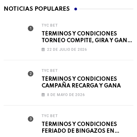
NOTICIAS POPULARES
TYC BET
TÉRMINOS Y CONDICIONES
TORNEO COMPITE, GIRA Y GANA
🎰
22 DE JULIO DE 2026
TYC BET
TÉRMINOS Y CONDICIONES
CAMPAÑA RECARGA Y GANA
8 DE MAYO DE 2026
TYC BET
TÉRMINOS Y CONDICIONES
FERIADO DE BINGAZOS EN