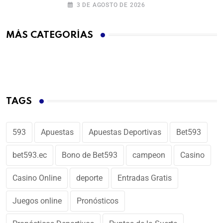
BET593
3 DE AGOSTO DE 2026
MÁS CATEGORÍAS
TAGS
593
Apuestas
Apuestas Deportivas
Bet593
bet593.ec
Bono de Bet593
campeon
Casino
Casino Online
deporte
Entradas Gratis
Juegos online
Pronósticos