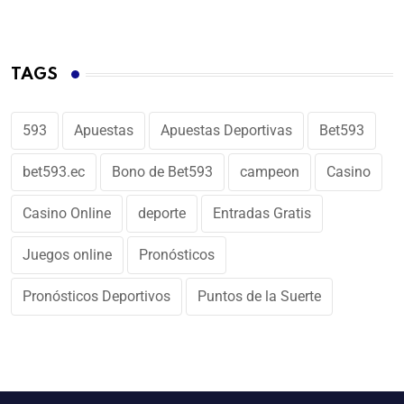
TAGS
593
Apuestas
Apuestas Deportivas
Bet593
bet593.ec
Bono de Bet593
campeon
Casino
Casino Online
deporte
Entradas Gratis
Juegos online
Pronósticos
Pronósticos Deportivos
Puntos de la Suerte