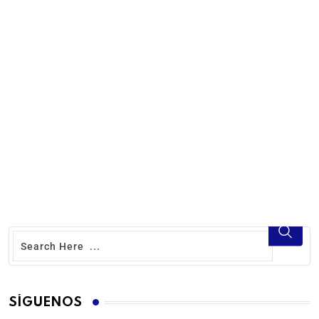
SÍGUENOS