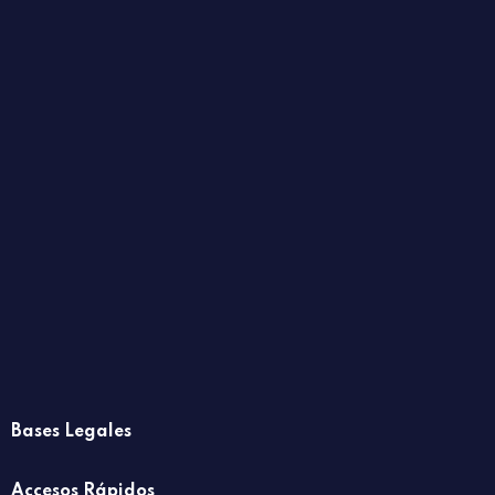
Bases Legales
Accesos Rápidos