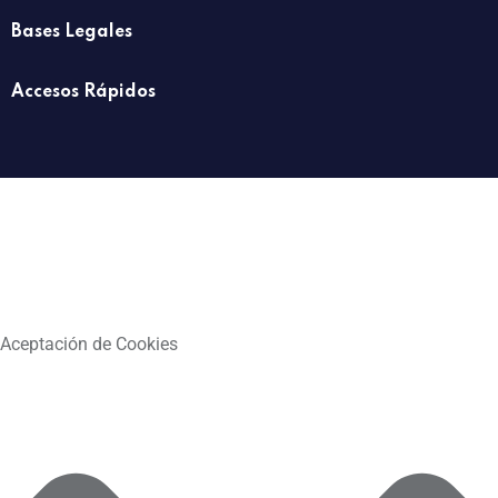
Bases Legales
Accesos Rápidos
Aceptación de Cookies