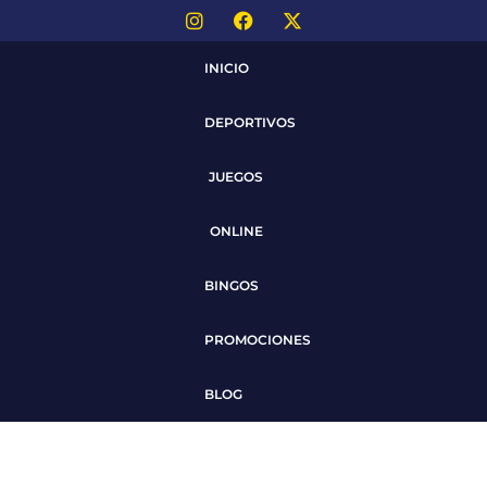
INICIO
DEPORTIVOS
JUEGOS
ONLINE
BINGOS
PROMOCIONES
BLOG