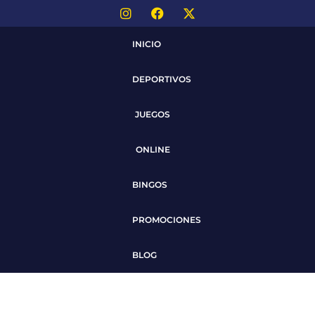
INICIO
DEPORTIVOS
JUEGOS
ONLINE
BINGOS
PROMOCIONES
BLOG