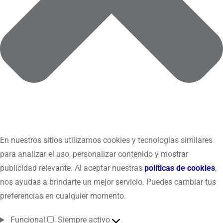
En nuestros sitios utilizamos cookies y tecnologías similares
para analizar el uso, personalizar contenido y mostrar
publicidad relevante. Al aceptar nuestras
políticas de cookies
,
nos ayudas a brindarte un mejor servicio. Puedes cambiar tus
preferencias en cualquier momento.
Funcional
Siempre activo