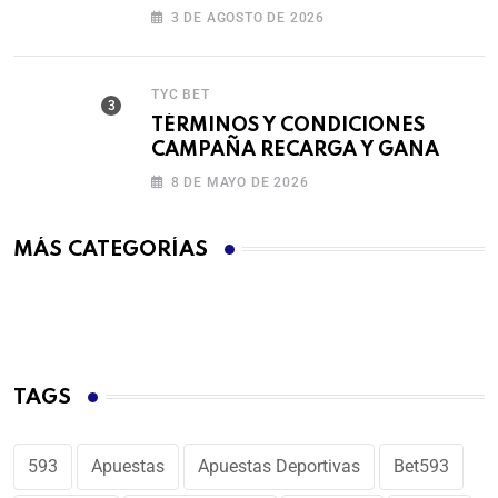
BET593
3 DE AGOSTO DE 2026
TYC BET
TÉRMINOS Y CONDICIONES
CAMPAÑA RECARGA Y GANA
8 DE MAYO DE 2026
MÁS CATEGORÍAS
TAGS
593
Apuestas
Apuestas Deportivas
Bet593