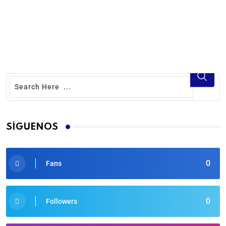
SÍGUENOS
0
Fans
0
Followers