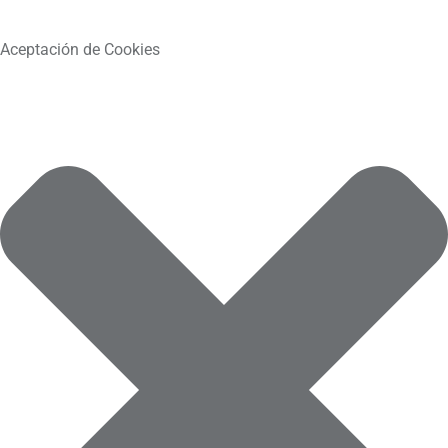
Aceptación de Cookies