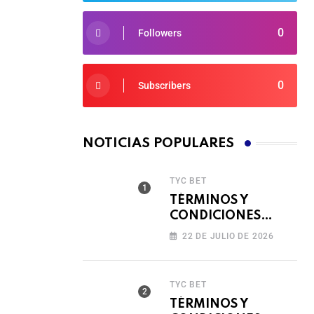
0
Followers
0
Subscribers
NOTICIAS POPULARES
TYC BET
TÉRMINOS Y
CONDICIONES
TORNEO COMPITE,
22 DE JULIO DE 2026
GIRA Y GANA🎰
TYC BET
TÉRMINOS Y