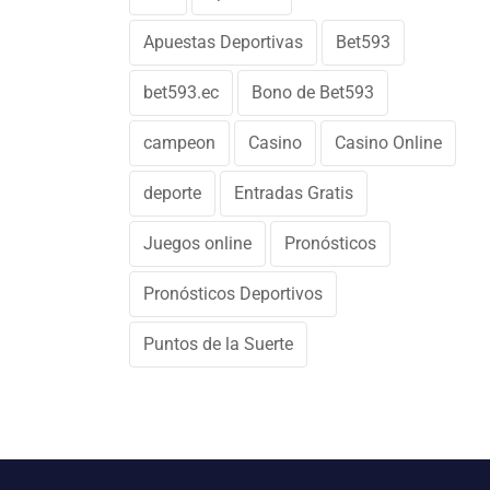
Apuestas Deportivas
Bet593
bet593.ec
Bono de Bet593
campeon
Casino
Casino Online
deporte
Entradas Gratis
Juegos online
Pronósticos
Pronósticos Deportivos
Puntos de la Suerte