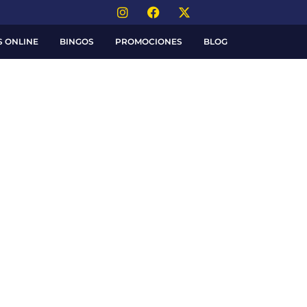
S ONLINE
BINGOS
PROMOCIONES
BLOG