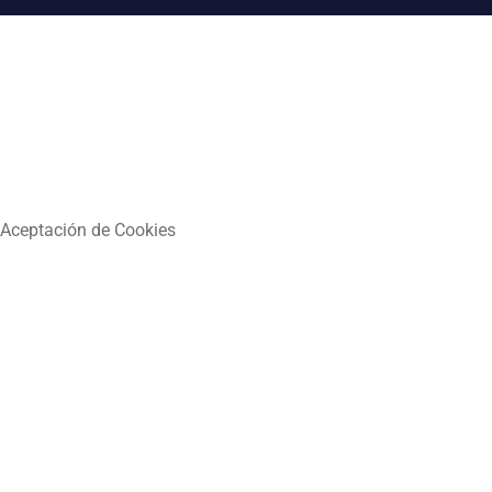
Aceptación de Cookies