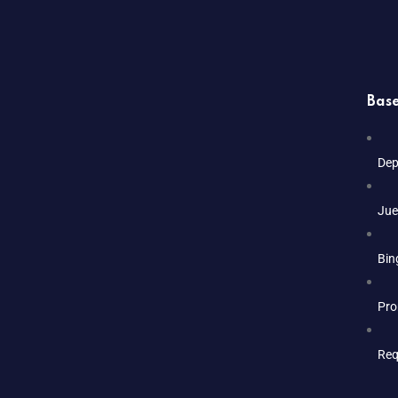
Base
Dep
Jue
Bin
Pro
Req