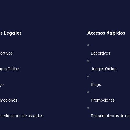
s Legales
Accesos Rápidos
ortivos
Deportivos
gos Online
Juegos Online
go
Bingo
mociones
Promociones
uerimientos de usuarios
Requerimientos de us