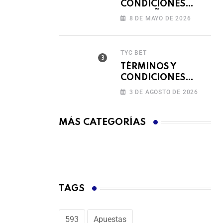
CONDICIONES
CAMPAÑA
8 DE MAYO DE 2026
RECARGA Y GANA
TYC BET
TÉRMINOS Y
CONDICIONES
FERIADO DE
3 DE AGOSTO DE 2026
BINGAZOS EN
BET593
MÁS CATEGORÍAS
TAGS
593
Apuestas