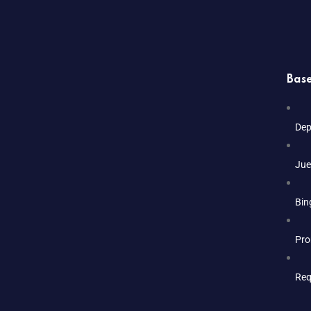
Base
Dep
Jue
Bin
Pro
Req