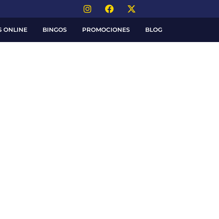
S ONLINE
BINGOS
PROMOCIONES
BLOG