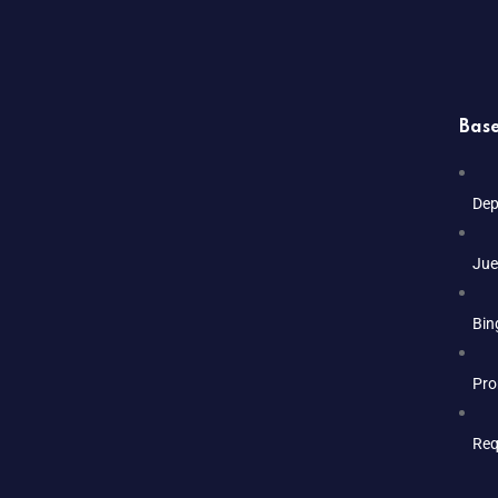
Base
Dep
Jue
Bin
Pro
Req