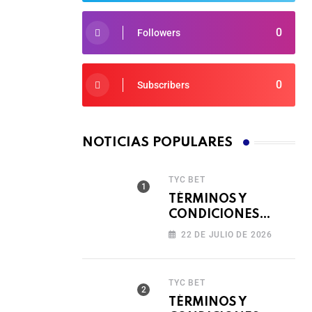
0
Followers
0
Subscribers
NOTICIAS POPULARES
TYC BET
TÉRMINOS Y
CONDICIONES
TORNEO COMPITE,
22 DE JULIO DE 2026
GIRA Y GANA🎰
TYC BET
TÉRMINOS Y