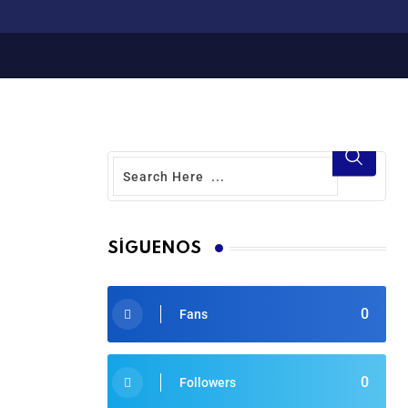
SÍGUENOS
0
Fans
0
Followers