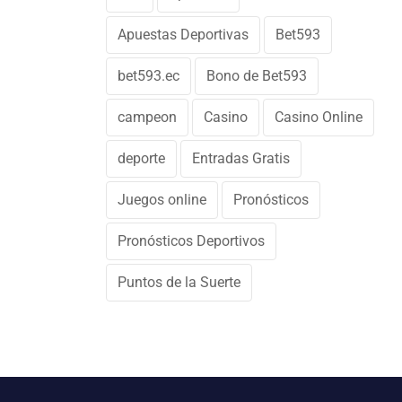
Apuestas Deportivas
Bet593
bet593.ec
Bono de Bet593
campeon
Casino
Casino Online
deporte
Entradas Gratis
Juegos online
Pronósticos
Pronósticos Deportivos
Puntos de la Suerte