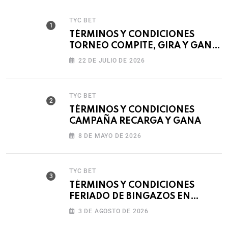
TYC BET
TÉRMINOS Y CONDICIONES
TORNEO COMPITE, GIRA Y GANA
🎰
22 DE JULIO DE 2026
TYC BET
TÉRMINOS Y CONDICIONES
CAMPAÑA RECARGA Y GANA
8 DE MAYO DE 2026
TYC BET
TÉRMINOS Y CONDICIONES
FERIADO DE BINGAZOS EN
BET593
3 DE AGOSTO DE 2026