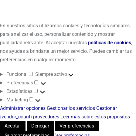
En nuestros sitios utilizamos cookies y tecnologías similares
para analizar el uso, personalizar contenido y mostrar
publicidad relevante. Al aceptar nuestras
políticas de cookies
,
nos ayudas a brindarte un mejor servicio. Puedes cambiar tus
preferencias en cualquier momento.
Funcional
Siempre activo
Preferencias
Estadísticas
Marketing
Administrar opciones
Gestionar los servicios
Gestionar
{vendor_count} proveedores
Leer más sobre estos propósitos
Aceptar
Denegar
Ver preferencias
Guardar preferencias
Ver preferencias