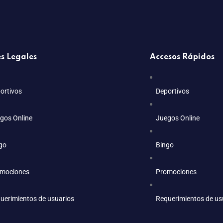
s Legales
Accesos Rápidos
ortivos
Deportivos
gos Online
Juegos Online
go
Bingo
mociones
Promociones
uerimientos de usuarios
Requerimientos de us