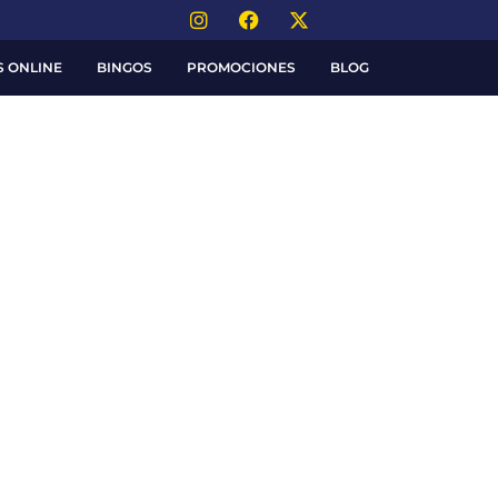
S ONLINE
BINGOS
PROMOCIONES
BLOG