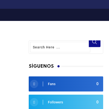
SÍGUENOS
0
Fans
0
Followers