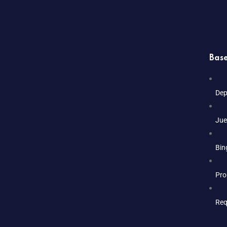
Base
Dep
Jue
Bin
Pro
Req