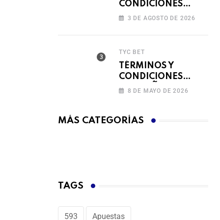
CONDICIONES
FERIADO DE
3 DE AGOSTO DE 2026
BINGAZOS EN
BET593
TYC BET
TÉRMINOS Y
CONDICIONES
CAMPAÑA
8 DE MAYO DE 2026
RECARGA Y GANA
MÁS CATEGORÍAS
TAGS
593
Apuestas