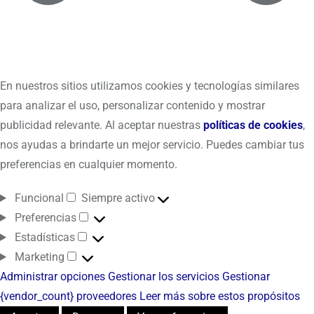
En nuestros sitios utilizamos cookies y tecnologías similares
para analizar el uso, personalizar contenido y mostrar
publicidad relevante. Al aceptar nuestras
políticas de cookies
,
nos ayudas a brindarte un mejor servicio. Puedes cambiar tus
preferencias en cualquier momento.
Funcional
Siempre activo
Preferencias
Estadísticas
Marketing
Administrar opciones
Gestionar los servicios
Gestionar
{vendor_count} proveedores
Leer más sobre estos propósitos