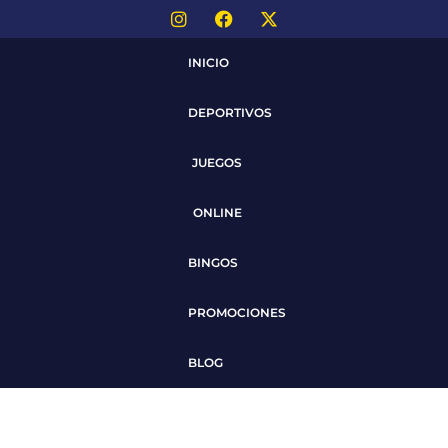
INICIO
DEPORTIVOS
JUEGOS
ONLINE
BINGOS
PROMOCIONES
BLOG