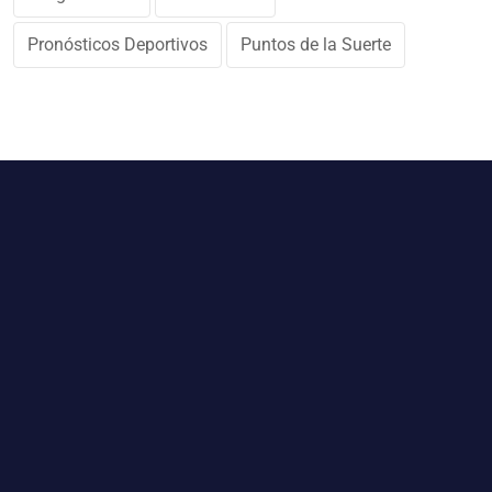
Pronósticos Deportivos
Puntos de la Suerte