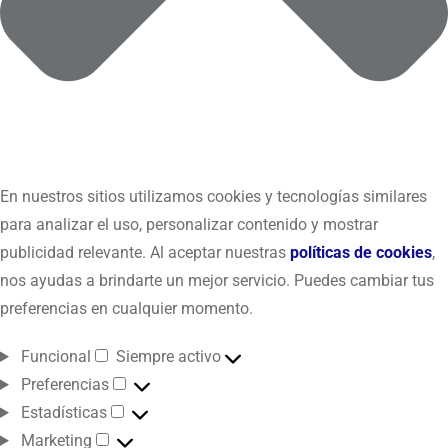
En nuestros sitios utilizamos cookies y tecnologías similares
para analizar el uso, personalizar contenido y mostrar
publicidad relevante. Al aceptar nuestras
políticas de cookies
,
nos ayudas a brindarte un mejor servicio. Puedes cambiar tus
preferencias en cualquier momento.
Funcional
Siempre activo
Preferencias
Estadísticas
Marketing