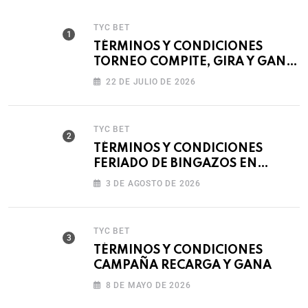
TYC BET
TÉRMINOS Y CONDICIONES
TORNEO COMPITE, GIRA Y GANA
🎰
22 DE JULIO DE 2026
TYC BET
TÉRMINOS Y CONDICIONES
FERIADO DE BINGAZOS EN
BET593
3 DE AGOSTO DE 2026
TYC BET
TÉRMINOS Y CONDICIONES
CAMPAÑA RECARGA Y GANA
8 DE MAYO DE 2026