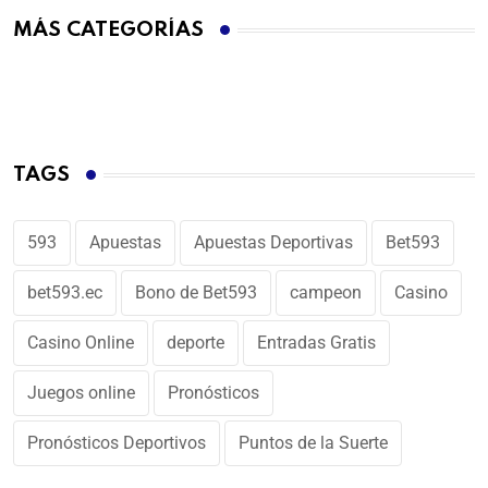
MÁS CATEGORÍAS
TAGS
593
Apuestas
Apuestas Deportivas
Bet593
bet593.ec
Bono de Bet593
campeon
Casino
Casino Online
deporte
Entradas Gratis
Juegos online
Pronósticos
Pronósticos Deportivos
Puntos de la Suerte