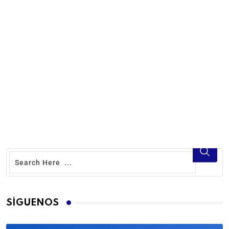
SÍGUENOS