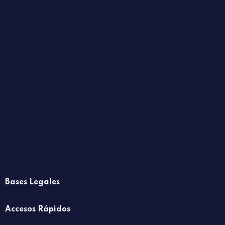
Bases Legales
Accesos Rápidos