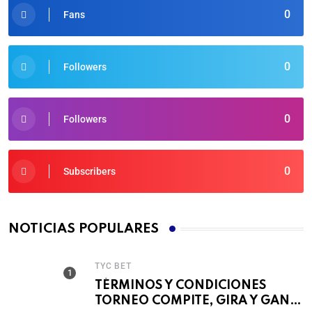
0
Fans
0
Followers
0
Followers
0
Subscribers
NOTICIAS POPULARES
TYC BET
TÉRMINOS Y CONDICIONES
TORNEO COMPITE, GIRA Y GANA