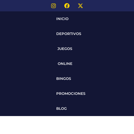
INICIO
DEPORTIVOS
JUEGOS
ONLINE
BINGOS
PROMOCIONES
BLOG