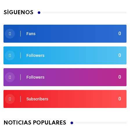
SÍGUENOS
0
Fans
0
Followers
0
Followers
0
Subscribers
NOTICIAS POPULARES