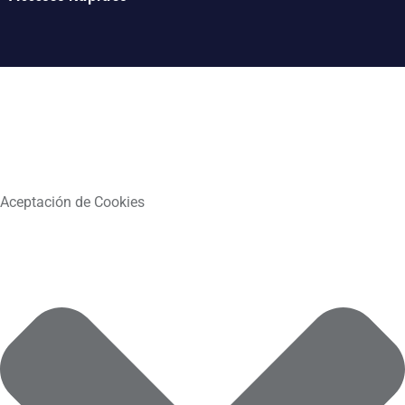
Aceptación de Cookies