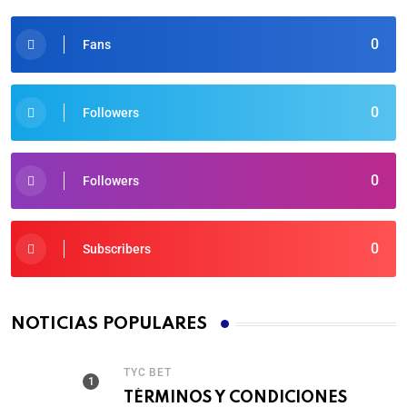
0
Fans
0
Followers
0
Followers
0
Subscribers
NOTICIAS POPULARES
TYC BET
TÉRMINOS Y CONDICIONES