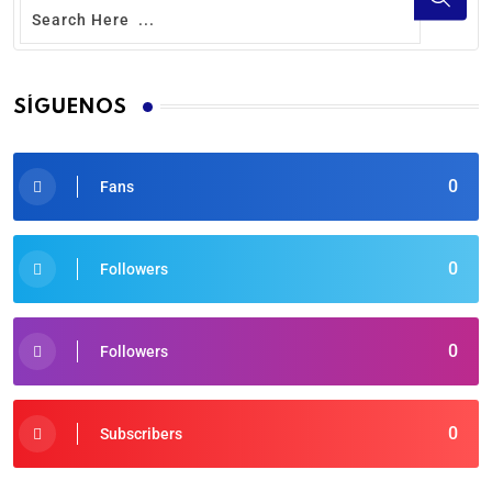
SÍGUENOS
0
Fans
0
Followers
0
Followers
0
Subscribers