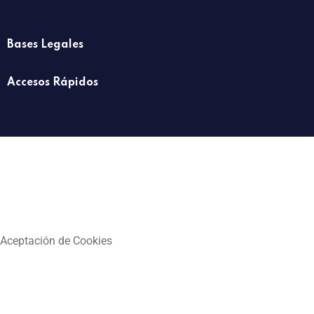
Bases Legales
Accesos Rápidos
Aceptación de Cookies