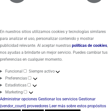
En nuestros sitios utilizamos cookies y tecnologías similares
para analizar el uso, personalizar contenido y mostrar
publicidad relevante. Al aceptar nuestras
políticas de cookies
,
nos ayudas a brindarte un mejor servicio. Puedes cambiar tus
preferencias en cualquier momento.
Funcional
Siempre activo
Preferencias
Estadísticas
Marketing
Administrar opciones
Gestionar los servicios
Gestionar
{vendor_count} proveedores
Leer más sobre estos propósitos