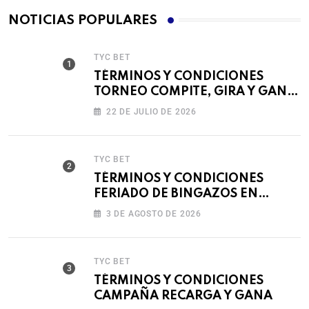
NOTICIAS POPULARES
TYC BET
TÉRMINOS Y CONDICIONES
TORNEO COMPITE, GIRA Y GANA
🎰
22 DE JULIO DE 2026
TYC BET
TÉRMINOS Y CONDICIONES
FERIADO DE BINGAZOS EN
BET593
3 DE AGOSTO DE 2026
TYC BET
TÉRMINOS Y CONDICIONES
CAMPAÑA RECARGA Y GANA