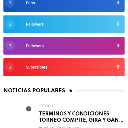
0
Fans
0
Followers
0
Followers
0
Subscribers
NOTICIAS POPULARES
TYC BET
TÉRMINOS Y CONDICIONES
TORNEO COMPITE, GIRA Y GANA
🎰