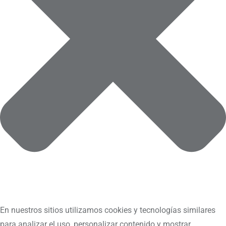
En nuestros sitios utilizamos cookies y tecnologías similares
para analizar el uso, personalizar contenido y mostrar