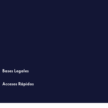
Bases Legales
Accesos Rápidos