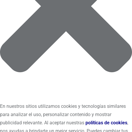
En nuestros sitios utilizamos cookies y tecnologías similares
para analizar el uso, personalizar contenido y mostrar
publicidad relevante. Al aceptar nuestras
políticas de cookies
,
nos ayudas a brindarte un mejor servicio. Puedes cambiar tus