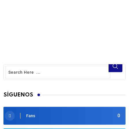
SÍGUENOS
0
Fans