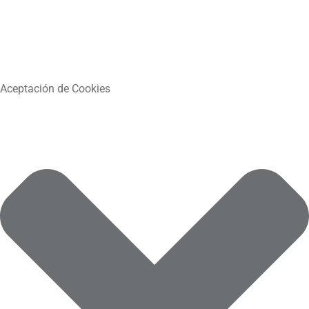
Aceptación de Cookies