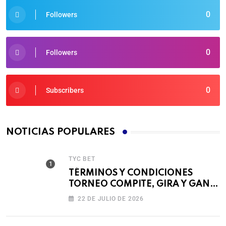
0
Followers
0
Followers
0
Subscribers
NOTICIAS POPULARES
TYC BET
TÉRMINOS Y CONDICIONES
TORNEO COMPITE, GIRA Y GANA
🎰
22 DE JULIO DE 2026