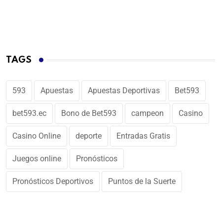
TAGS
593
Apuestas
Apuestas Deportivas
Bet593
bet593.ec
Bono de Bet593
campeon
Casino
Casino Online
deporte
Entradas Gratis
Juegos online
Pronósticos
Pronósticos Deportivos
Puntos de la Suerte