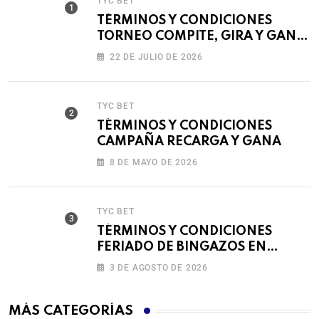
TYC BET
TÉRMINOS Y CONDICIONES
TORNEO COMPITE, GIRA Y GANA
🎰
22 DE JULIO DE 2026
TYC BET
TÉRMINOS Y CONDICIONES
CAMPAÑA RECARGA Y GANA
8 DE MAYO DE 2026
TYC BET
TÉRMINOS Y CONDICIONES
FERIADO DE BINGAZOS EN
BET593
3 DE AGOSTO DE 2026
MÁS CATEGORÍAS