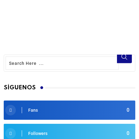
SÍGUENOS
0
Fans
0
Followers