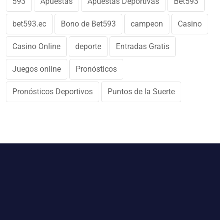
593
Apuestas
Apuestas Deportivas
Bet593
bet593.ec
Bono de Bet593
campeon
Casino
Casino Online
deporte
Entradas Gratis
Juegos online
Pronósticos
Pronósticos Deportivos
Puntos de la Suerte