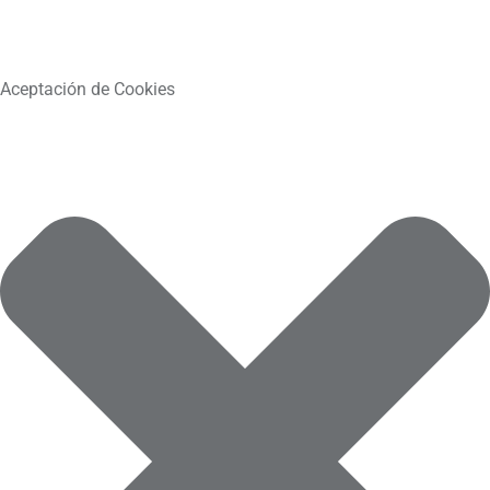
Aceptación de Cookies