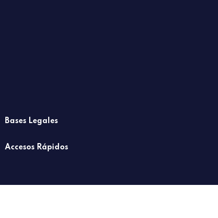
Bases Legales
Accesos Rápidos