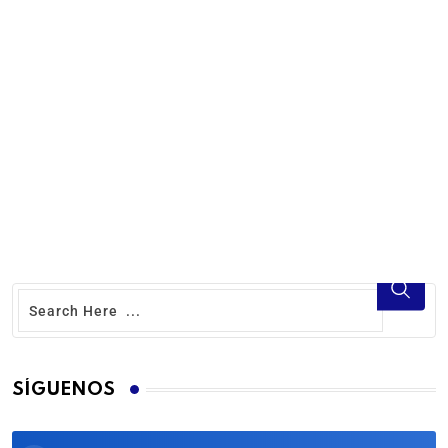
SÍGUENOS