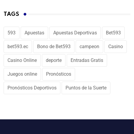
TAGS
593
Apuestas
Apuestas Deportivas
Bet593
bet593.ec
Bono de Bet593
campeon
Casino
Casino Online
deporte
Entradas Gratis
Juegos online
Pronósticos
Pronósticos Deportivos
Puntos de la Suerte