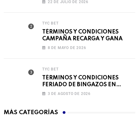
22 DE JULIO DE 2026
TYC BET
TÉRMINOS Y CONDICIONES
CAMPAÑA RECARGA Y GANA
8 DE MAYO DE 2026
TYC BET
TÉRMINOS Y CONDICIONES
FERIADO DE BINGAZOS EN
BET593
3 DE AGOSTO DE 2026
MÁS CATEGORÍAS