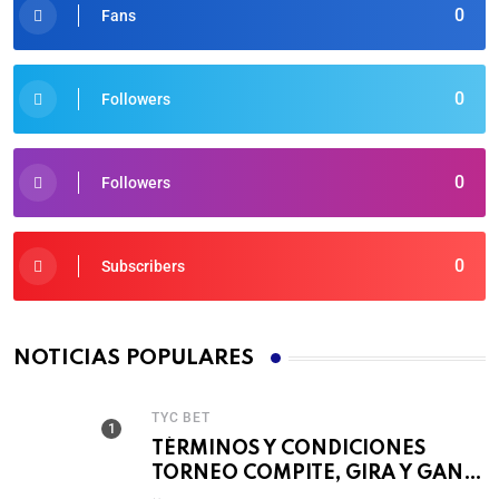
0
Fans
0
Followers
0
Followers
0
Subscribers
NOTICIAS POPULARES
TYC BET
TÉRMINOS Y CONDICIONES
TORNEO COMPITE, GIRA Y GANA
🎰