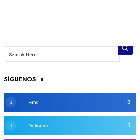
SÍGUENOS
0
Fans
0
Followers