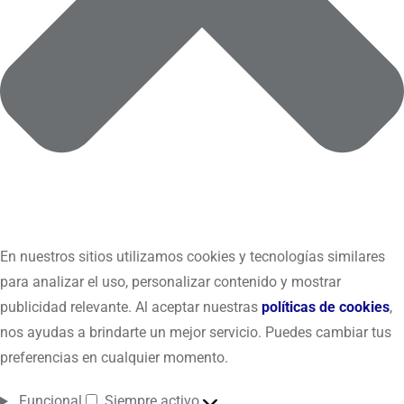
En nuestros sitios utilizamos cookies y tecnologías similares
para analizar el uso, personalizar contenido y mostrar
publicidad relevante. Al aceptar nuestras
políticas de cookies
,
nos ayudas a brindarte un mejor servicio. Puedes cambiar tus
preferencias en cualquier momento.
Funcional
Siempre activo