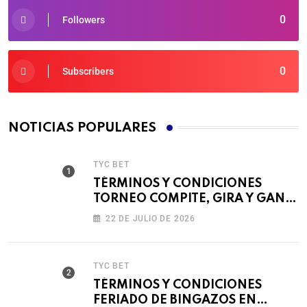
0
Followers
0
Subscribers
NOTICIAS POPULARES
TYC BET
TÉRMINOS Y CONDICIONES
TORNEO COMPITE, GIRA Y GANA
🎰
22 DE JULIO DE 2026
TYC BET
TÉRMINOS Y CONDICIONES
FERIADO DE BINGAZOS EN