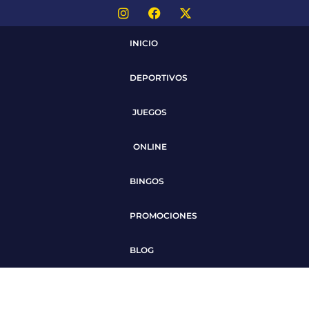
INICIO
DEPORTIVOS
JUEGOS
ONLINE
BINGOS
PROMOCIONES
BLOG