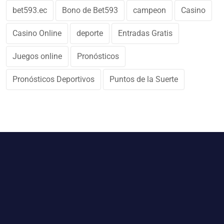
bet593.ec
Bono de Bet593
campeon
Casino
Casino Online
deporte
Entradas Gratis
Juegos online
Pronósticos
Pronósticos Deportivos
Puntos de la Suerte