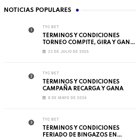
NOTICIAS POPULARES
TYC BET
TÉRMINOS Y CONDICIONES
TORNEO COMPITE, GIRA Y GANA
🎰
22 DE JULIO DE 2026
TYC BET
TÉRMINOS Y CONDICIONES
CAMPAÑA RECARGA Y GANA
8 DE MAYO DE 2026
TYC BET
TÉRMINOS Y CONDICIONES
FERIADO DE BINGAZOS EN