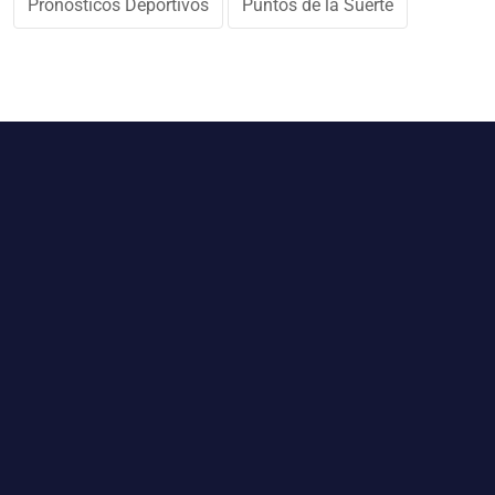
Pronósticos Deportivos
Puntos de la Suerte