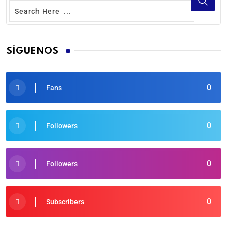
SÍGUENOS
0
Fans
0
Followers
0
Followers
0
Subscribers