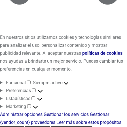
En nuestros sitios utilizamos cookies y tecnologías similares
para analizar el uso, personalizar contenido y mostrar
publicidad relevante. Al aceptar nuestras
políticas de cookies
,
nos ayudas a brindarte un mejor servicio. Puedes cambiar tus
preferencias en cualquier momento.
Funcional
Siempre activo
Preferencias
Estadísticas
Marketing
Administrar opciones
Gestionar los servicios
Gestionar
{vendor_count} proveedores
Leer más sobre estos propósitos