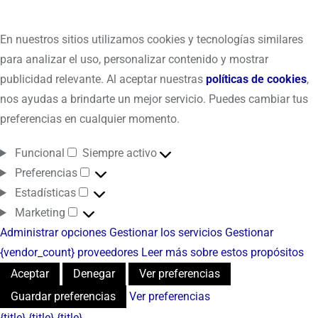
En nuestros sitios utilizamos cookies y tecnologías similares
para analizar el uso, personalizar contenido y mostrar
publicidad relevante. Al aceptar nuestras
políticas de cookies
,
nos ayudas a brindarte un mejor servicio. Puedes cambiar tus
preferencias en cualquier momento.
Funcional
Siempre activo
Preferencias
Estadísticas
Marketing
Administrar opciones
Gestionar los servicios
Gestionar
{vendor_count} proveedores
Leer más sobre estos propósitos
Aceptar
Denegar
Ver preferencias
Guardar preferencias
Ver preferencias
{title}
{title}
{title}