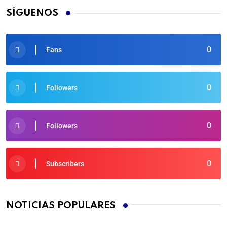
SÍGUENOS
0
Fans
0
Followers
0
Followers
0
Subscribers
NOTICIAS POPULARES