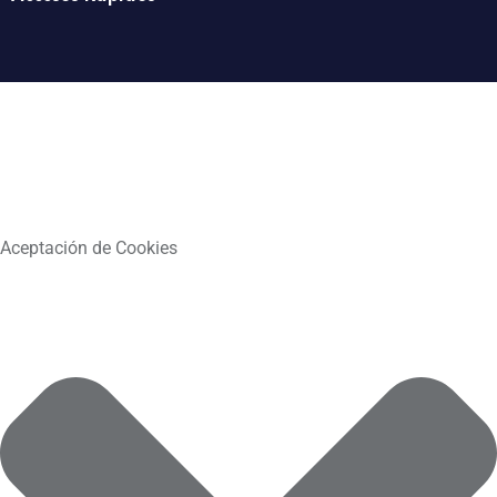
Aceptación de Cookies