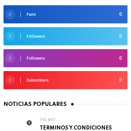
0
Fans
0
Followers
0
Followers
0
Subscribers
NOTICIAS POPULARES
TYC BET
TÉRMINOS Y CONDICIONES