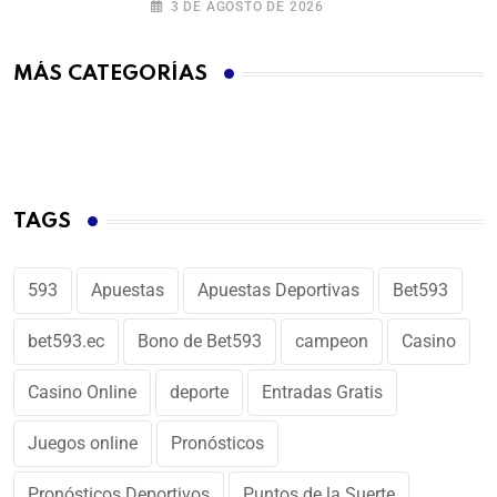
3 DE AGOSTO DE 2026
MÁS CATEGORÍAS
TAGS
593
Apuestas
Apuestas Deportivas
Bet593
bet593.ec
Bono de Bet593
campeon
Casino
Casino Online
deporte
Entradas Gratis
Juegos online
Pronósticos
Pronósticos Deportivos
Puntos de la Suerte