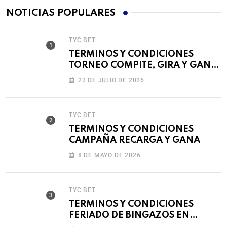
NOTICIAS POPULARES
TYC BET
TÉRMINOS Y CONDICIONES
TORNEO COMPITE, GIRA Y GANA
🎰
22 DE JULIO DE 2026
TYC BET
TÉRMINOS Y CONDICIONES
CAMPAÑA RECARGA Y GANA
8 DE MAYO DE 2026
TYC BET
TÉRMINOS Y CONDICIONES
FERIADO DE BINGAZOS EN
BET593