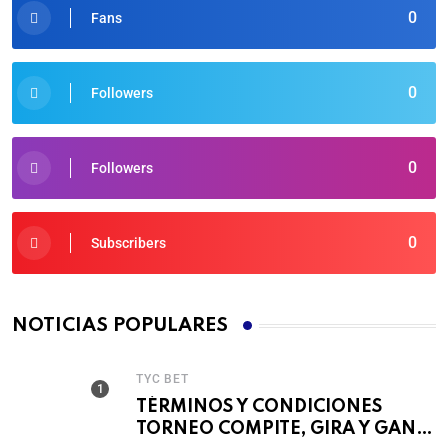
0
Fans
0
Followers
0
Followers
0
Subscribers
NOTICIAS POPULARES
TYC BET
TÉRMINOS Y CONDICIONES
TORNEO COMPITE, GIRA Y GANA