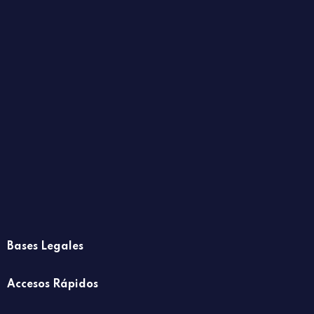
Bases Legales
Accesos Rápidos