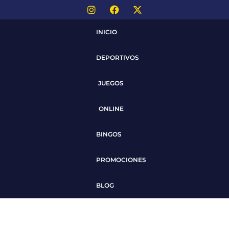
INICIO
DEPORTIVOS
JUEGOS
ONLINE
BINGOS
PROMOCIONES
BLOG