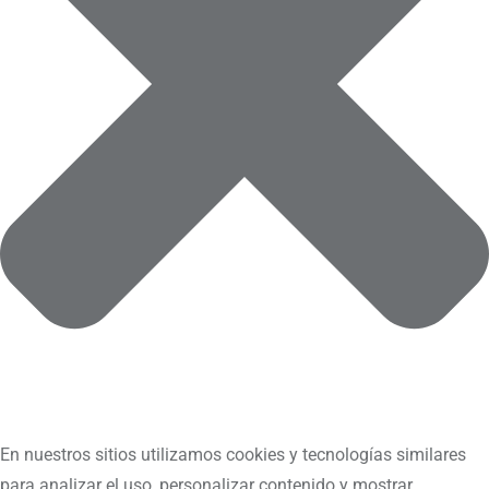
En nuestros sitios utilizamos cookies y tecnologías similares
para analizar el uso, personalizar contenido y mostrar