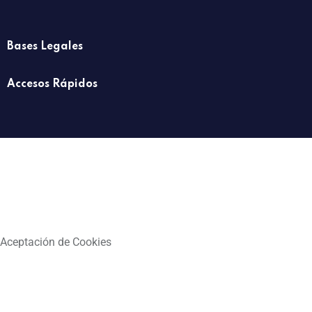
Bases Legales
Accesos Rápidos
Aceptación de Cookies