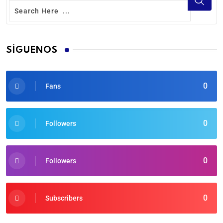
SÍGUENOS
0
Fans
0
Followers
0
Followers
0
Subscribers