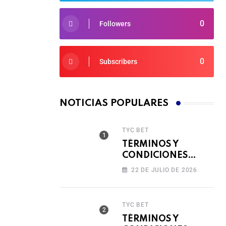
0
Followers
0
Subscribers
NOTICIAS POPULARES
TYC BET
TÉRMINOS Y
CONDICIONES
TORNEO COMPITE,
22 DE JULIO DE 2026
GIRA Y GANA🎰
TYC BET
TÉRMINOS Y