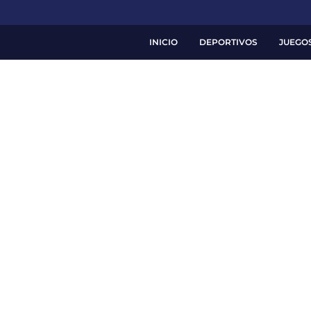
INICIO
DEPORTIVOS
JUEGO