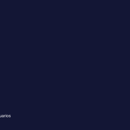
uarios