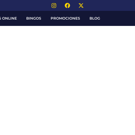
S ONLINE
BINGOS
PROMOCIONES
BLOG