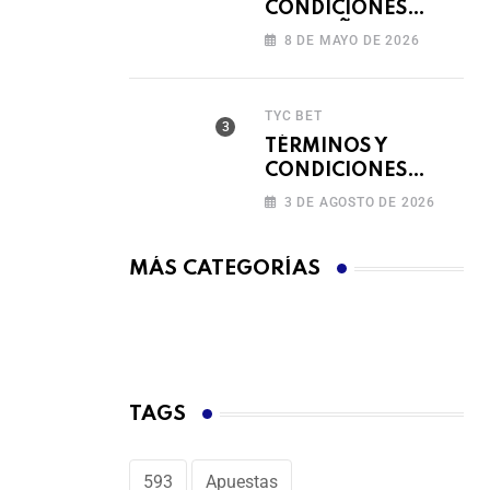
CONDICIONES
CAMPAÑA
8 DE MAYO DE 2026
RECARGA Y GANA
TYC BET
TÉRMINOS Y
CONDICIONES
FERIADO DE
3 DE AGOSTO DE 2026
BINGAZOS EN
BET593
MÁS CATEGORÍAS
TAGS
593
Apuestas