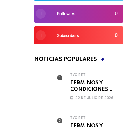
0
Followers
0
Subscribers
NOTICIAS POPULARES
TYC BET
TÉRMINOS Y
CONDICIONES
TORNEO COMPITE,
22 DE JULIO DE 2026
GIRA Y GANA🎰
TYC BET
TÉRMINOS Y