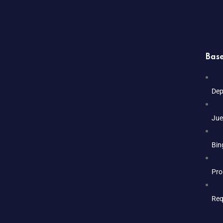
Base
Dep
Jue
Bin
Pro
Req