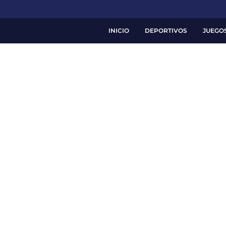
INICIO
DEPORTIVOS
JUEGO