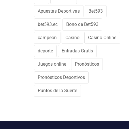
Apuestas Deportivas
Bet593
bet593.ec
Bono de Bet593
campeon
Casino
Casino Online
deporte
Entradas Gratis
Juegos online
Pronósticos
Pronósticos Deportivos
Puntos de la Suerte