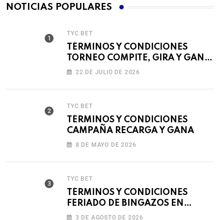
NOTICIAS POPULARES
TYC BET
TÉRMINOS Y CONDICIONES
TORNEO COMPITE, GIRA Y GANA
🎰
22 DE JULIO DE 2026
TYC BET
TÉRMINOS Y CONDICIONES
CAMPAÑA RECARGA Y GANA
8 DE MAYO DE 2026
TYC BET
TÉRMINOS Y CONDICIONES
FERIADO DE BINGAZOS EN
BET593
3 DE AGOSTO DE 2026