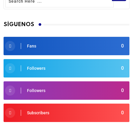
SÍGUENOS
0
Fans
0
Followers
0
Followers
0
Subscribers