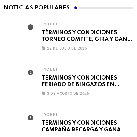
NOTICIAS POPULARES
TYC BET
TÉRMINOS Y CONDICIONES
TORNEO COMPITE, GIRA Y GANA
🎰
22 DE JULIO DE 2026
TYC BET
TÉRMINOS Y CONDICIONES
FERIADO DE BINGAZOS EN
BET593
3 DE AGOSTO DE 2026
TYC BET
TÉRMINOS Y CONDICIONES
CAMPAÑA RECARGA Y GANA