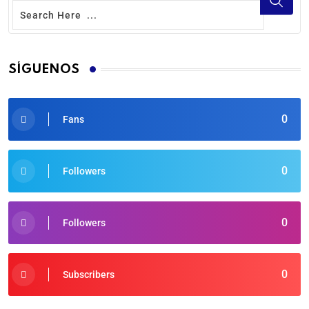
SÍGUENOS
0
Fans
0
Followers
0
Followers
0
Subscribers