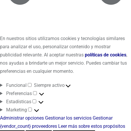
En nuestros sitios utilizamos cookies y tecnologías similares
para analizar el uso, personalizar contenido y mostrar
publicidad relevante. Al aceptar nuestras
políticas de cookies
,
nos ayudas a brindarte un mejor servicio. Puedes cambiar tus
preferencias en cualquier momento.
Funcional
Siempre activo
Preferencias
Estadísticas
Marketing
Administrar opciones
Gestionar los servicios
Gestionar
{vendor_count} proveedores
Leer más sobre estos propósitos