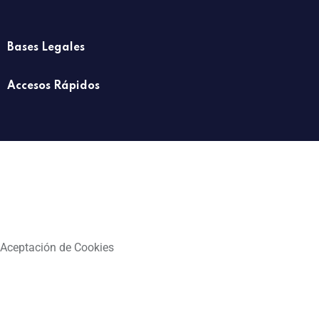
Bases Legales
Accesos Rápidos
Aceptación de Cookies