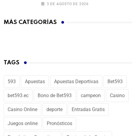
BET593
3 DE AGOSTO DE 2026
MÁS CATEGORÍAS
TAGS
593
Apuestas
Apuestas Deportivas
Bet593
bet593.ec
Bono de Bet593
campeon
Casino
Casino Online
deporte
Entradas Gratis
Juegos online
Pronósticos