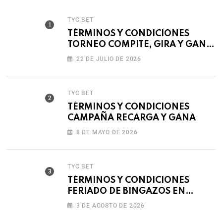
TYC BET
TÉRMINOS Y CONDICIONES
TORNEO COMPITE, GIRA Y GANA
🎰
22 DE JULIO DE 2026
TYC BET
TÉRMINOS Y CONDICIONES
CAMPAÑA RECARGA Y GANA
8 DE MAYO DE 2026
TYC BET
TÉRMINOS Y CONDICIONES
FERIADO DE BINGAZOS EN
BET593
3 DE AGOSTO DE 2026