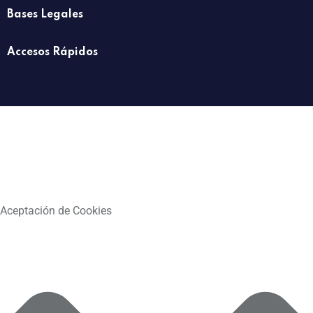
Bases Legales
Accesos Rápidos
Aceptación de Cookies