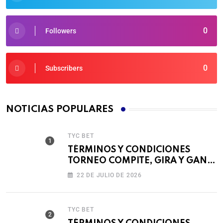
0
Followers
0
Subscribers
NOTICIAS POPULARES
TYC BET
TÉRMINOS Y CONDICIONES
TORNEO COMPITE, GIRA Y GANA
🎰
22 DE JULIO DE 2026
TYC BET