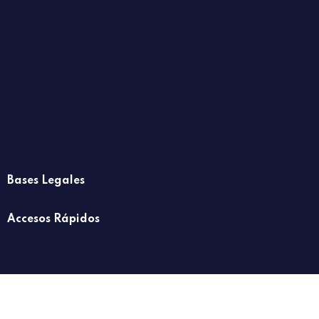
Bases Legales
Accesos Rápidos