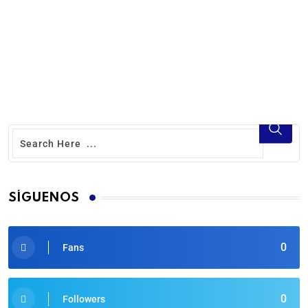
SÍGUENOS
0
Fans
0
Followers