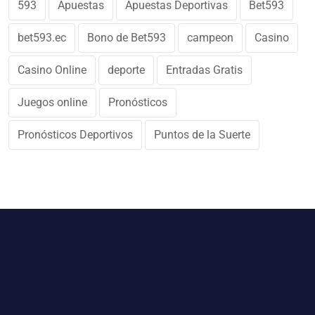
593
Apuestas
Apuestas Deportivas
Bet593
bet593.ec
Bono de Bet593
campeon
Casino
Casino Online
deporte
Entradas Gratis
Juegos online
Pronósticos
Pronósticos Deportivos
Puntos de la Suerte