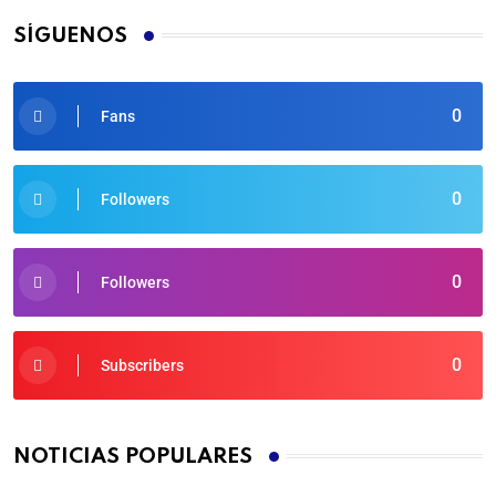
SÍGUENOS
0
Fans
0
Followers
0
Followers
0
Subscribers
NOTICIAS POPULARES