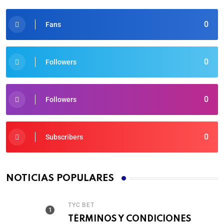
0
Fans
0
Followers
0
Followers
0
Subscribers
NOTICIAS POPULARES
TYC BET
TÉRMINOS Y CONDICIONES