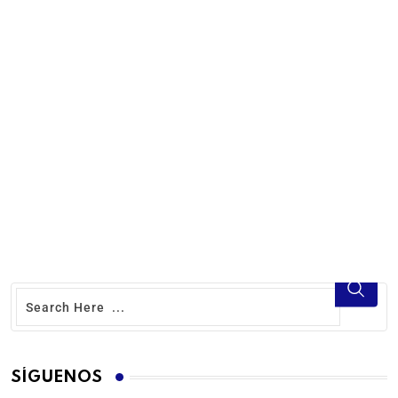
SÍGUENOS