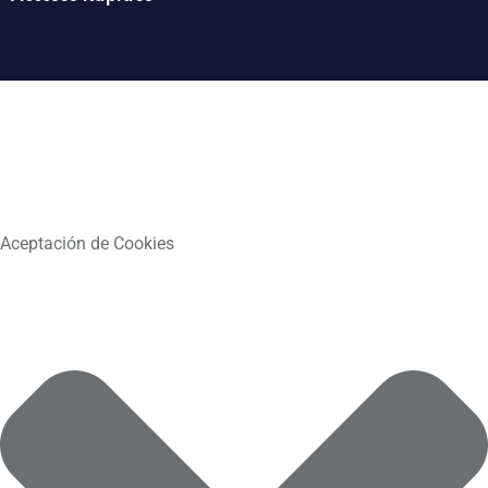
Aceptación de Cookies