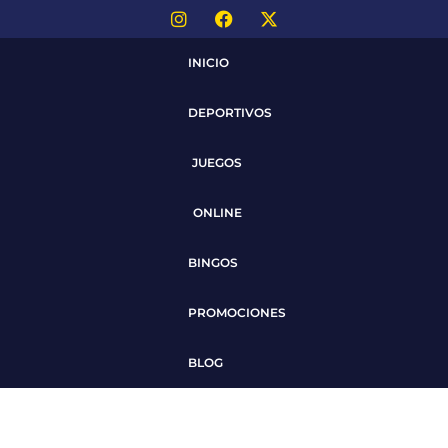
INICIO
DEPORTIVOS
JUEGOS
ONLINE
BINGOS
PROMOCIONES
BLOG