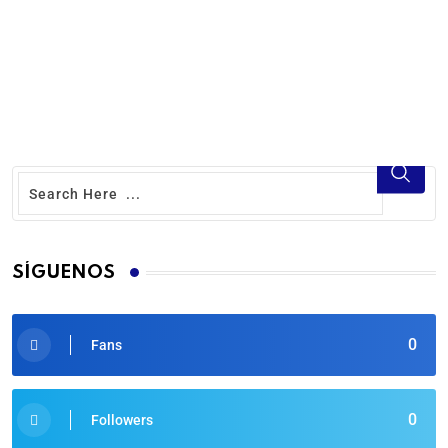
SÍGUENOS
0
Fans
0
Followers