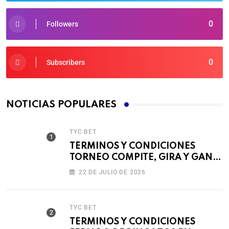
0
Followers
0
Subscribers
NOTICIAS POPULARES
TYC BET
TÉRMINOS Y CONDICIONES
TORNEO COMPITE, GIRA Y GANA
🎰
22 DE JULIO DE 2026
TYC BET
TÉRMINOS Y CONDICIONES