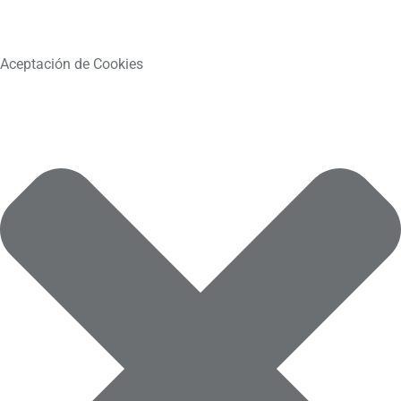
Aceptación de Cookies