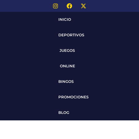
INICIO
DEPORTIVOS
JUEGOS
ONLINE
BINGOS
PROMOCIONES
BLOG