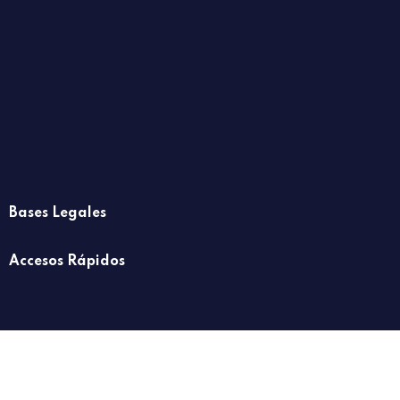
Bases Legales
Accesos Rápidos