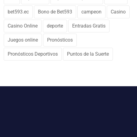
bet593.ec
Bono de Bet593
campeon
Casino
Casino Online
deporte
Entradas Gratis
Juegos online
Pronósticos
Pronósticos Deportivos
Puntos de la Suerte