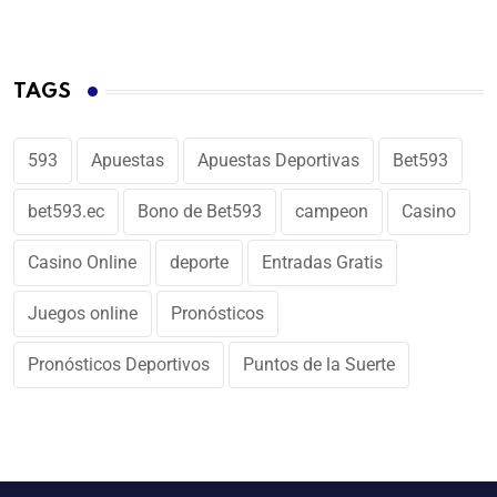
TAGS
593
Apuestas
Apuestas Deportivas
Bet593
bet593.ec
Bono de Bet593
campeon
Casino
Casino Online
deporte
Entradas Gratis
Juegos online
Pronósticos
Pronósticos Deportivos
Puntos de la Suerte