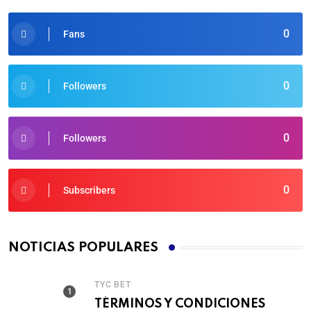
0
Fans
0
Followers
0
Followers
0
Subscribers
NOTICIAS POPULARES
TYC BET
TÉRMINOS Y CONDICIONES