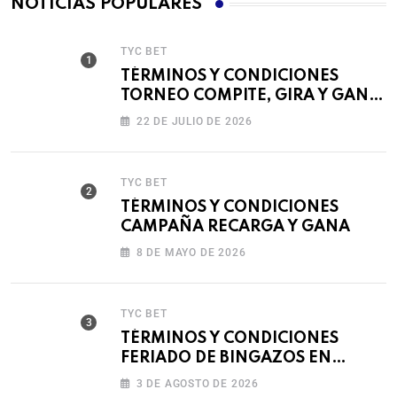
NOTICIAS POPULARES
TYC BET
TÉRMINOS Y CONDICIONES
TORNEO COMPITE, GIRA Y GANA
🎰
22 DE JULIO DE 2026
TYC BET
TÉRMINOS Y CONDICIONES
CAMPAÑA RECARGA Y GANA
8 DE MAYO DE 2026
TYC BET
TÉRMINOS Y CONDICIONES
FERIADO DE BINGAZOS EN
BET593
3 DE AGOSTO DE 2026