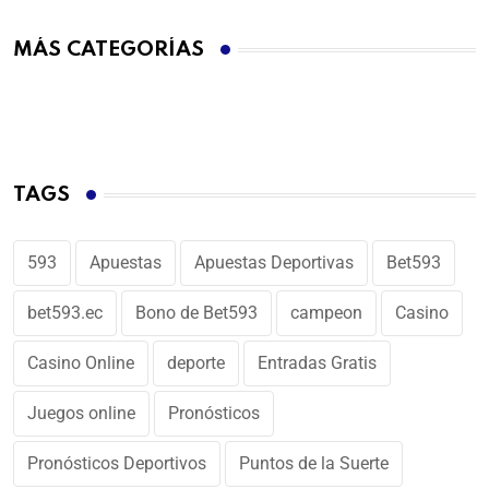
MÁS CATEGORÍAS
TAGS
593
Apuestas
Apuestas Deportivas
Bet593
bet593.ec
Bono de Bet593
campeon
Casino
Casino Online
deporte
Entradas Gratis
Juegos online
Pronósticos
Pronósticos Deportivos
Puntos de la Suerte