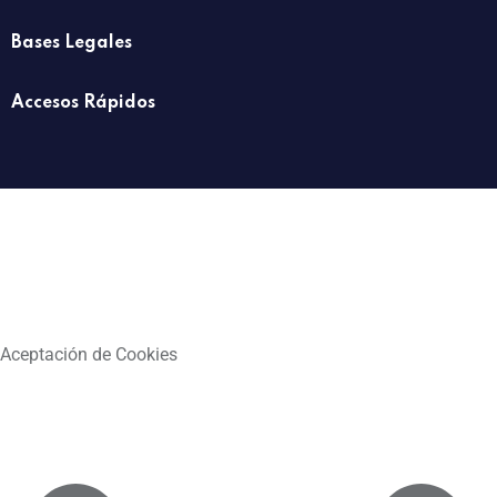
Bases Legales
Accesos Rápidos
Aceptación de Cookies